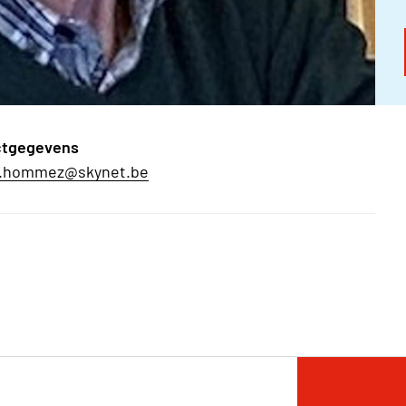
ctgegevens
d.hommez@skynet.be