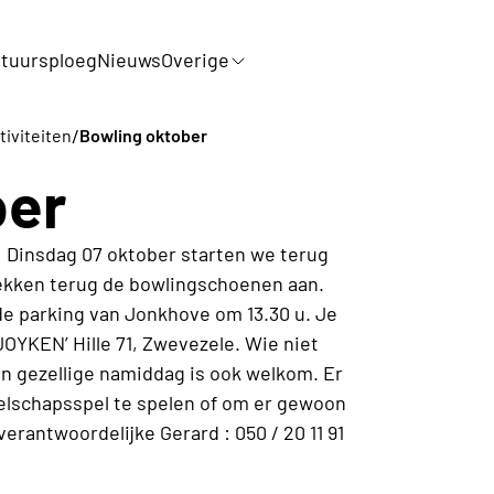
tuursploeg
Nieuws
Overige
/
tiviteiten
Bowling oktober
ber
 Dinsdag 07 oktober starten we terug
ekken terug de bowlingschoenen aan.
de parking van Jonkhove om 13.30 u. Je
JOYKEN’ Hille 71, Zwevezele. Wie niet
en gezellige namiddag is ook welkom. Er
zelschapsspel te spelen of om er gewoon
e verantwoordelijke Gerard : 050 / 20 11 91