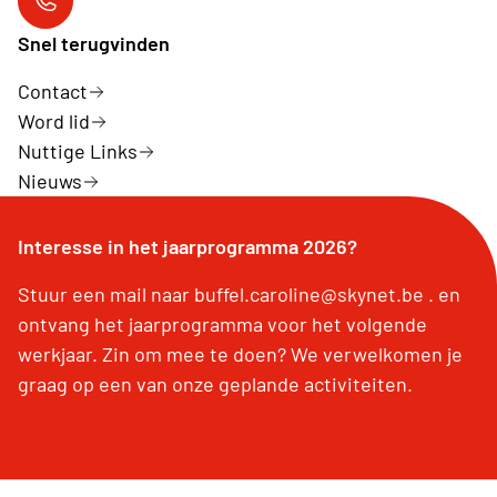
Neos Aartrijke
Snel terugvinden
Contact
Word lid
Nuttige Links
Nieuws
Interesse in het jaarprogramma 2026?
Stuur een mail naar buffel.caroline@skynet.be . en
ontvang het jaarprogramma voor het volgende
werkjaar. Zin om mee te doen? We verwelkomen je
graag op een van onze geplande activiteiten.