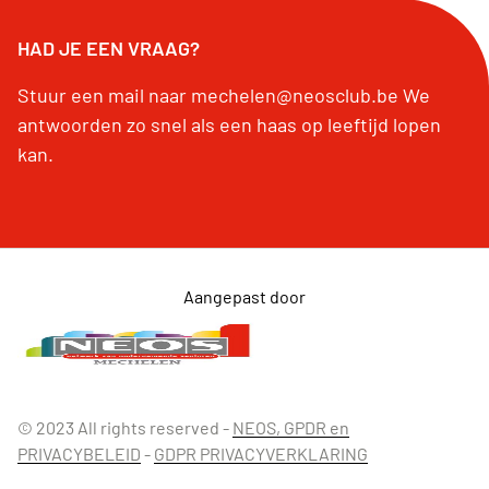
HAD JE EEN VRAAG?
Stuur een mail naar mechelen@neosclub.be We
antwoorden zo snel als een haas op leeftijd lopen
kan.
Aangepast door
© 2023 All rights reserved -
NEOS, GPDR en
PRIVACYBELEID
-
GDPR PRIVACYVERKLARING