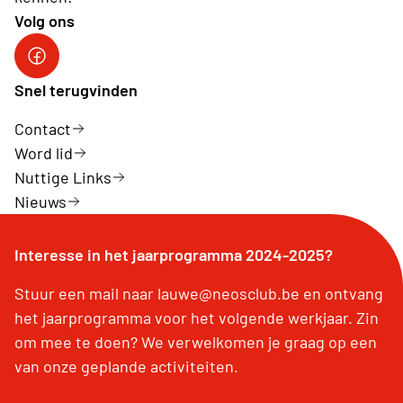
Volg ons
Facebook Neos Lauwe
Snel terugvinden
Contact
Word lid
Nuttige Links
Nieuws
Interesse in het jaarprogramma 2024-2025?
Stuur een mail naar lauwe@neosclub.be en ontvang
het jaarprogramma voor het volgende werkjaar. Zin
om mee te doen? We verwelkomen je graag op een
van onze geplande activiteiten.