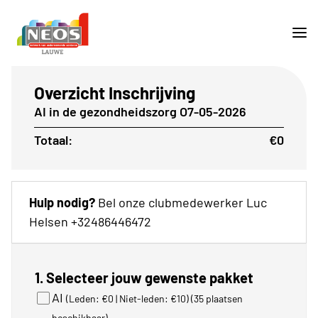
Overzicht Inschrijving
AI in de gezondheidszorg O7-05-2026
Totaal:
€0
Hulp nodig?
Bel onze clubmedewerker Luc
Helsen +32486446472
1. Selecteer jouw gewenste pakket
AI
(Leden: €0 | Niet-leden: €10)
(35 plaatsen
beschikbaar)