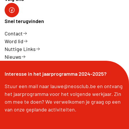
Facebook Neos Lauwe
Snel terugvinden
Contact
Word lid
Nuttige Links
Nieuws
Interesse in het jaarprogramma 2024-2025?
Stuur een mail naar lauwe@neosclub.be en ontvang
het jaarprogramma voor het volgende werkjaar. Zin
om mee te doen? We verwelkomen je graag op een
van onze geplande activiteiten.