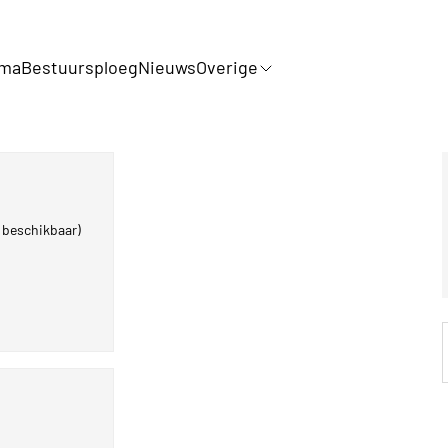
mma
Bestuursploeg
Nieuws
Overige
 beschikbaar)