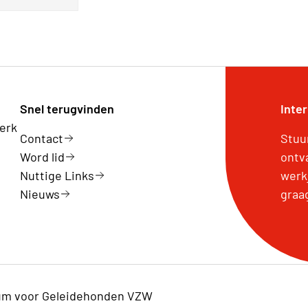
Snel terugvinden
Inte
erk
Contact
Stuu
Word lid
ontv
Nuttige Links
werk
Nieuws
graa
rum voor Geleidehonden VZW