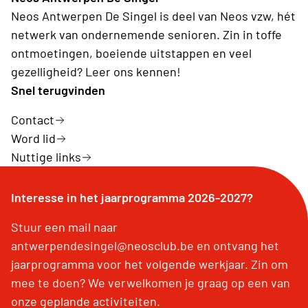
Neos Antwerpen De Singel is deel van Neos vzw, hét
netwerk van ondernemende senioren. Zin in toffe
ontmoetingen, boeiende uitstappen en veel
gezelligheid? Leer ons kennen!
Snel terugvinden
Contact
Word lid
Nuttige links
Interesse in het jaarprogramma 2026-2027?
Stuur een mail naar
antwerpendesingel@neosclub.be en ontvang het
jaarprogramma voor het volgende werkjaar. Zin om
mee te doen? We verwelkomen je graag op een van
onze geplande activiteiten.