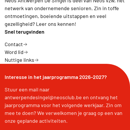
Neos Antwerpen De Singel is deel van Neos vzw, hét
netwerk van ondernemende senioren. Zin in toffe
ontmoetingen, boeiende uitstappen en veel
gezelligheid? Leer ons kennen!
Snel terugvinden
Contact
Word lid
Nuttige links
Interesse in het jaarprogramma 2026-2027?
Stuur een mail naar
antwerpendesingel@neosclub.be en ontvang het
jaarprogramma voor het volgende werkjaar. Zin om
mee te doen? We verwelkomen je graag op een van
onze geplande activiteiten.