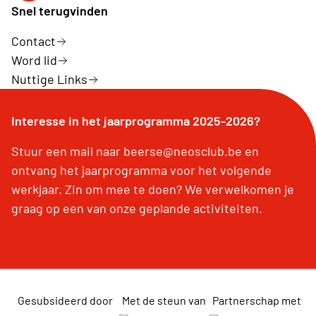
Snel terugvinden
Contact
Word lid
Nuttige Links
Interesse in het jaarprogramma 2025-2026?
Stuur een mail naar beerse@neosclub.be en
ontvang het jaarprogramma voor het volgende
werkjaar. Zin om mee te doen? We verwelkomen je
graag op een van onze geplande activiteiten.
Gesubsideerd door
Met de steun van
Partnerschap met