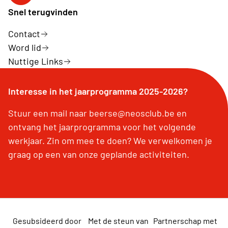
Snel terugvinden
Contact
Word lid
Nuttige Links
Interesse in het jaarprogramma 2025-2026?
Stuur een mail naar beerse@neosclub.be en
ontvang het jaarprogramma voor het volgende
werkjaar. Zin om mee te doen? We verwelkomen je
graag op een van onze geplande activiteiten.
Gesubsideerd door
Met de steun van
Partnerschap met