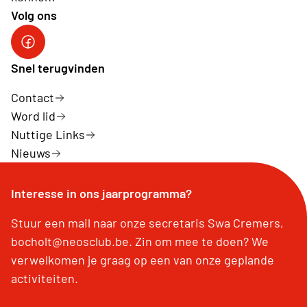
Volg ons
Snel terugvinden
Contact
Word lid
Nuttige Links
Nieuws
Interesse in ons jaarprogramma?
Stuur een mail naar onze secretaris Swa Cremers,
bocholt@neosclub.be. Zin om mee te doen? We
verwelkomen je graag op een van onze geplande
activiteiten.