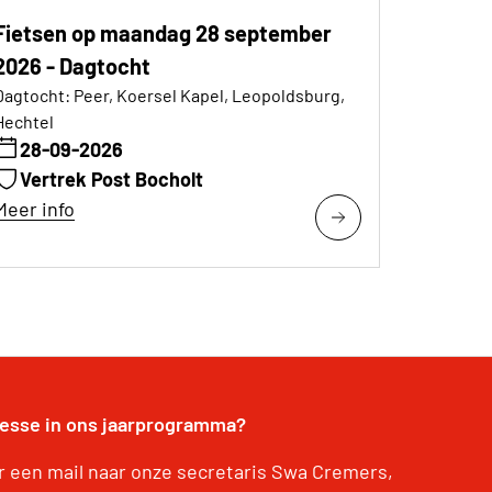
Fietsen op maandag 28 september
2026 - Dagtocht
Dagtocht: Peer, Koersel Kapel, Leopoldsburg,
Hechtel
28-09-2026
Vertrek Post Bocholt
Meer info
resse in ons jaarprogramma?
r een mail naar onze secretaris Swa Cremers,