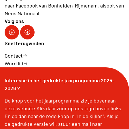
naar Facebook van Bonheiden-Rijmenam, alsook van
Neos Nationaal
Volg ons
NEOS Bonheiden-Rijmenam
Neos Nationaal
Snel terugvinden
Contact
Word lid
Interesse in het gedrukte jaarprogramma 2025-
2026 ?
De knop voor het jaarprogramma zie je bovenaan
deze website.Klik daarvoor op ons logo boven links.
En ga dan naar de rode knop in "In de kijker". Als je
de gedrukte versie wil, stuur een mail naar