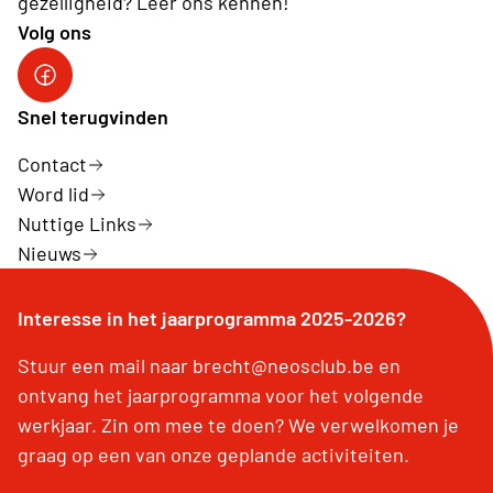
gezelligheid? Leer ons kennen!
Volg ons
Facebook Neos Groot Brecht
Snel terugvinden
Contact
Word lid
Nuttige Links
Nieuws
Interesse in het jaarprogramma 2025-2026?
Stuur een mail naar brecht@neosclub.be en
ontvang het jaarprogramma voor het volgende
werkjaar. Zin om mee te doen? We verwelkomen je
graag op een van onze geplande activiteiten.