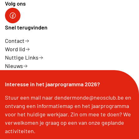
Volg ons
Facebook
Snel terugvinden
Contact
Word lid
Nuttige Links
Nieuws
Interesse in het jaarprogramma 2026?
Stuur een mail naar dendermonde@neosclub.be en
ontvang een informatiemap en het jaarprogramma
voor het huidige werkjaar. Zin om mee te doen? We
verwelkomen je graag op een van onze geplande
activiteiten.