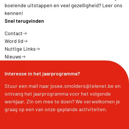
boeiende uitstappen en veel gezelligheid? Leer ons
kennen!
Snel terugvinden
Contact
Word lid
Nuttige Links
Nieuws
Interesse in het jaarprogramma?
Stuur een mail naar josee.smolders@telenet.be en
ontvang het jaarprogramma voor het volgende
werkjaar. Zin om mee te doen? We verwelkomen je
graag op een van onze geplande activiteiten.