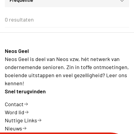
Voor iedereen
ma
di
wo
do
vr
za
zo
Voor alle Neos leden
27
28
29
30
31
1
2
Eenmalig
Voor Neos leden van de eigen afdeling
3
4
5
6
7
8
9
0 resultaten
Wederkerend
10
11
12
13
14
15
16
17
18
19
20
21
22
23
24
25
26
27
28
29
30
31
1
2
3
4
5
6
Neos Geel
Vandaag
Wissen
Neos Geel is deel van Neos vzw, hét netwerk van
ondernemende senioren. Zin in toffe ontmoetingen,
boeiende uitstappen en veel gezelligheid? Leer ons
kennen!
Snel terugvinden
Contact
Word lid
Nuttige Links
Nieuws