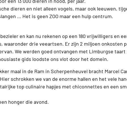
r een 13 000 dieren in nood, per jaar.
he dieren en niet alleen vogels, maar ook leeuwen, tijge
slangen ... Het is geen ZOO maar een hulp centrum.
bezieler en kan nu rekenen op een 180 vrijwilligers en ee
 waaronder drie veeartsen. Er zijn 2 miljoen onkosten pe
iervan. We werden goed ontvangen met Limburgse taart
housiaste gids loodste ons vlot door het domein.
kker maal in de Ram in Scherpenheuvel bracht Marcel Car
f. Hier schrokken we van de enorme hallen en het vele ha
talrijke top culinaire hapjes met chiconnettes en een sm
een honger die avond.