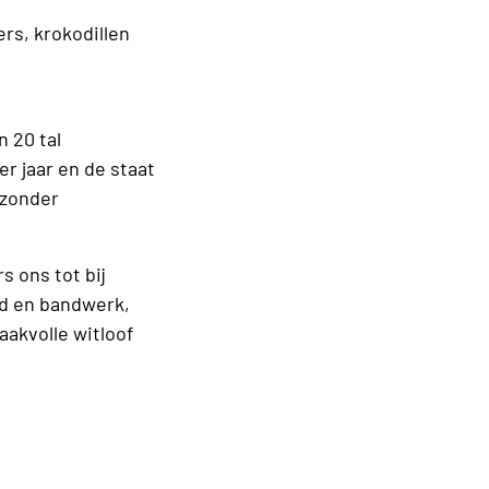
rs, krokodillen
n 20 tal
r jaar en de staat
 zonder
s ons tot bij
nd en bandwerk,
aakvolle witloof