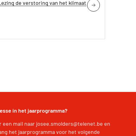
Lezing de verstoring van het klimaat
resse in het jaarprogramma?
r een mail naar josee.smolders@telenet.be en
ang het jaarprogramma voor het volgende