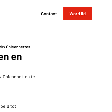
Contact
Word lid
ckx Chiconnettes
en en
x Chiconnettes te
roeid tot