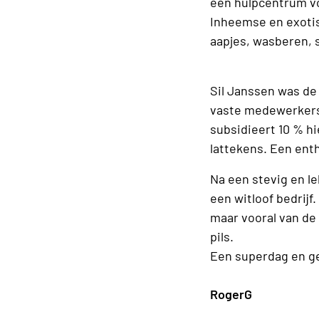
een hulpcentrum voo
Inheemse en exotisc
aapjes, wasberen, 
Sil Janssen was de 
vaste medewerkers,
subsidieert 10 % h
lattekens. Een ent
Na een stevig en le
een witloof bedrij
maar vooral van de 
pils.
Een superdag en g
RogerG