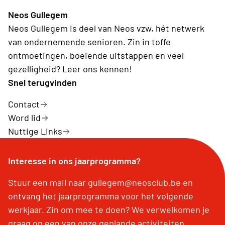
Neos Gullegem
Neos Gullegem is deel van Neos vzw, hét netwerk
van ondernemende senioren. Zin in toffe
ontmoetingen, boeiende uitstappen en veel
gezelligheid? Leer ons kennen!
Snel terugvinden
Contact
Word lid
Nuttige Links
Interesse in ons jaarprogramma?
Stuur een mail naar gullegem@neosclub.be en
ontvang het jaarprogramma voor het volgende
werkjaar. Zin om mee te doen? We verwelkomen je
graag op een van onze geplande activiteiten.