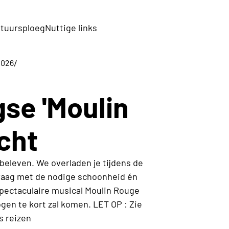
tuursploeg
Nuttige links
/
2026
gse 'Moulin
cht
beleven. We overladen je tijdens de
raag met de nodige schoonheid én
 spectaculaire musical Moulin Rouge
gen te kort zal komen. LET OP : Zie
s reizen