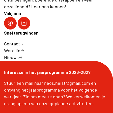
gezelligheid? Leer ons kennen!
Volg ons
Volg ons op Facebook
Volg ons op Instagram
Snel terugvinden
Contact
Word lid
Nieuws
Interesse in het jaarprogramma 2026-2027
Stuur een mail naar neos.heist@gmail.com en
ontvang het jaarprogramma voor het volgende
werkjaar. Zin om mee te doen? We verwelkomen je
graag op een van onze geplande activiteiten.