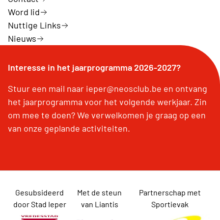
Word lid
Nuttige Links
Nieuws
Interesse in het jaarprogramma 2026-2027?
Stuur een mail naar ieper@neosclub.be en ontvang
het jaarprogramma voor het volgende werkjaar. Zin
om mee te doen? We verwelkomen je graag op een
van onze geplande activiteiten.
Gesubsideerd
Met de steun
Partnerschap met
door Stad Ieper
van Liantis
Sportievak