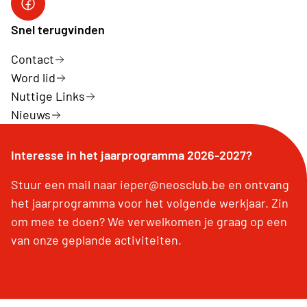
Neos Ieper facebook
Snel terugvinden
Contact
Word lid
Nuttige Links
Nieuws
Interesse in het jaarprogramma 2026-2027?
Stuur een mail naar ieper@neosclub.be en ontvang
het jaarprogramma voor het volgende werkjaar. Zin
om mee te doen? We verwelkomen je graag op een
van onze geplande activiteiten.