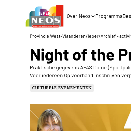
Over Neos
Programma
Bes
/
/
Provincie West-Vlaanderen
Ieper
Archief - activ
Night of the 
Praktische gegevens AFAS Dome (Sportpalei
Voor iedereen Op voorhand inschrijven verp
CULTURELE EVENEMENTEN