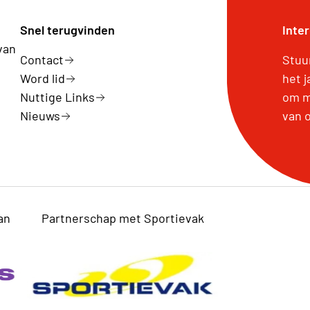
Snel terugvinden
Inte
van
Contact
Stuu
Word lid
het 
Nuttige Links
om m
Nieuws
van 
an
Partnerschap met Sportievak