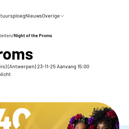
tuursploeg
Nieuws
Overige
/
iteiten
Night of the Proms
Proms
s) (Antwerpen) 23-11-25 Aanvang 15:00
licht