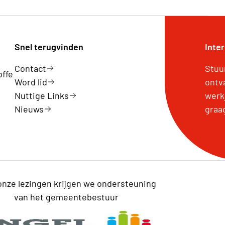
Snel terugvinden
Inte
Contact
Stuu
offe
Word lid
ontv
Nuttige Links
werk
Nieuws
graa
onze lezingen krijgen we ondersteuning
van het gemeentebestuur