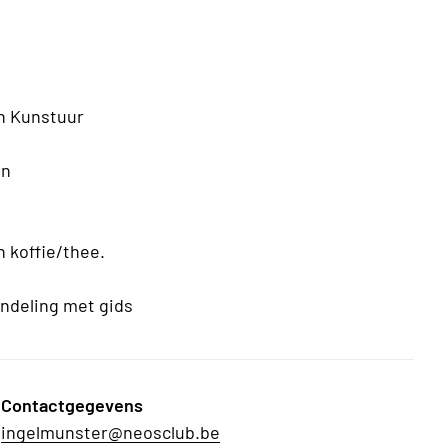
an Kunstuur
en
n koffie/thee.
andeling
met gids
Contactgegevens
ingelmunster@neosclub.be