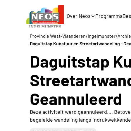
Over Neos
Programma
Bes
/
/
Provincie West-Vlaanderen
Ingelmunster
Archie
Daguitstap Kunstuur en Streetartwandeling - Ge
Daguitstap K
Streetartwand
Geannuleerd
Deze activiteit werd geannuleerd.... Betov
begeleide wandeling langs indrukwekkende