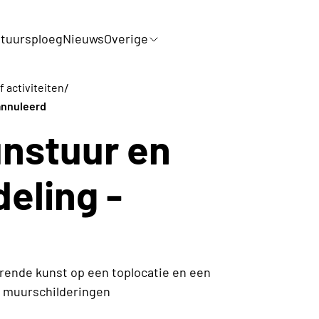
tuursploeg
Nieuws
Overige
/
f activiteiten
annuleerd
unstuur en
eling -
erende kunst op een toplocatie en een
 muurschilderingen