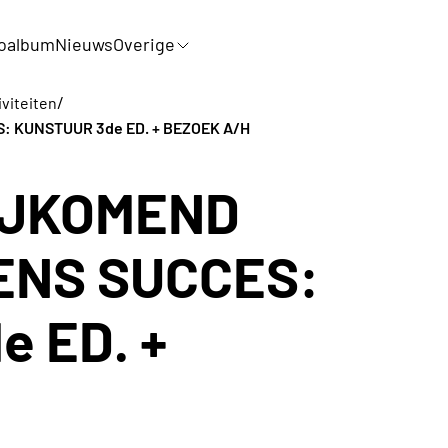
oalbum
Nieuws
Overige
/
iviteiten
 KUNSTUUR 3de ED. + BEZOEK A/H
IJKOMEND
ENS SUCCES:
 ED. +