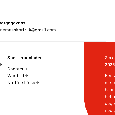
actgegevens
inemaeskortrijk@gmail.com
Snel terugvinden
Zin 
rk
2025
Contact
Word lid
Een v
Nuttige Links
met 
handj
het u
degr
nodi