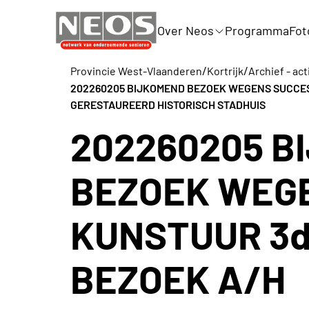
Over Neos
Programma
Fot
/
/
Provincie West-Vlaanderen
Kortrijk
Archief - act
202260205 BIJKOMEND BEZOEK WEGENS SUCCES:
GERESTAUREERD HISTORISCH STADHUIS
202260205 B
BEZOEK WEG
KUNSTUUR 3de
BEZOEK A/H