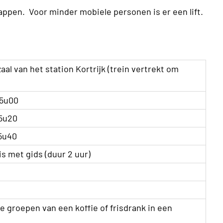
appen. Voor minder mobiele personen is er een lift.
al van het station Kortrijk (trein vertrekt om
15u00
15u20
15u40
s met gids (duur 2 uur)
 groepen van een koffie of frisdrank in een