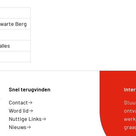
Zwarte Berg
alles
Snel terugvinden
Inte
k
Contact
Stuu
Word lid
ontv
Nuttige Links
werk
Nieuws
graa