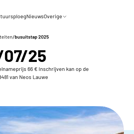
tuursploeg
Nieuws
Overige
/
iteiten
busuitstap 2025
/07/25
elnameprijs 66 € Inschrijven kan op de
 8481 van Neos Lauwe