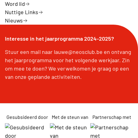
Word lid
Nuttige Links
Nieuws
Interesse in het jaarprogramma 2024-2025?
Stuur een mail naar lauwe@neosclub.be en ontvang
het jaarprogramma voor het volgende werkjaar. Zin
om mee te doen? We verwelkomen je graag op een
van onze geplande activiteiten.
Gesubsideerd door
Met de steun van
Partnerschap met