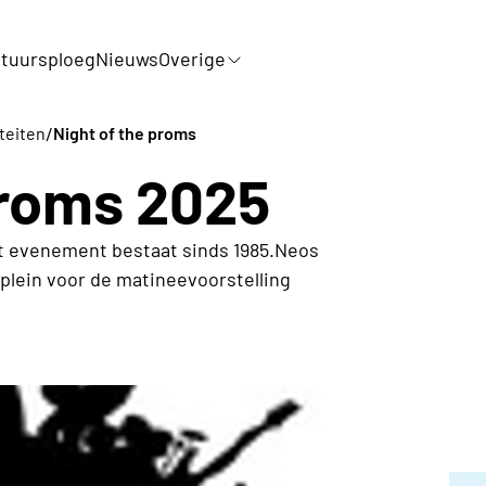
tuursploeg
Nieuws
Overige
/
iteiten
Night of the proms
proms 2025
t evenement bestaat sinds 1985.Neos
plein voor de matineevoorstelling