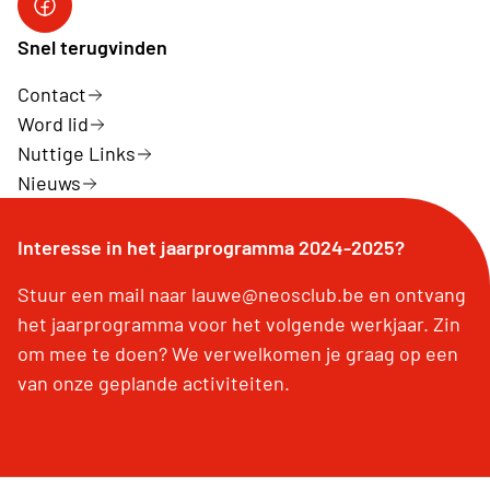
Facebook Neos Lauwe
Snel terugvinden
Contact
Word lid
Nuttige Links
Nieuws
Interesse in het jaarprogramma 2024-2025?
Stuur een mail naar lauwe@neosclub.be en ontvang
het jaarprogramma voor het volgende werkjaar. Zin
om mee te doen? We verwelkomen je graag op een
van onze geplande activiteiten.