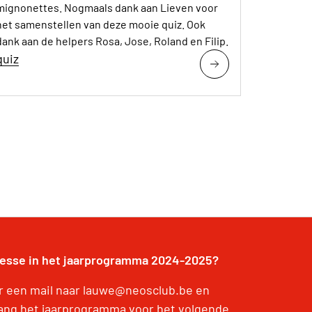
mignonettes. Nogmaals dank aan Lieven voor
het samenstellen van deze mooie quiz. Ook
dank aan de helpers Rosa, Jose, Roland en Filip.
quiz
resse in het jaarprogramma 2024-2025?
r een mail naar lauwe@neosclub.be en
ang het jaarprogramma voor het volgende