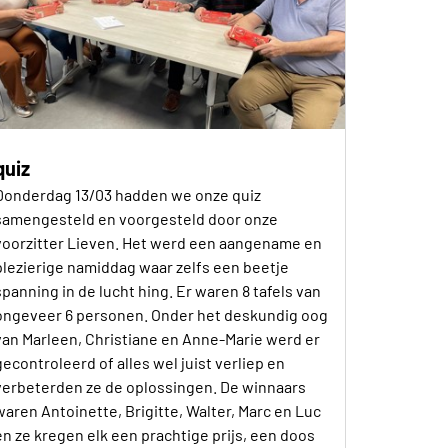
quiz
Donderdag 13/03 hadden we onze quiz
samengesteld en voorgesteld door onze
voorzitter Lieven. Het werd een aangename en
plezierige namiddag waar zelfs een beetje
spanning in de lucht hing. Er waren 8 tafels van
ongeveer 6 personen. Onder het deskundig oog
van Marleen, Christiane en Anne-Marie werd er
gecontroleerd of alles wel juist verliep en
verbeterden ze de oplossingen. De winnaars
waren Antoinette, Brigitte, Walter, Marc en Luc
en ze kregen elk een prachtige prijs, een doos