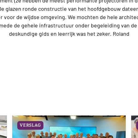
nment (ze hebben de meest performante projectoren in 
De glazen ronde constructie van het hoofdgebouw dateert
er voor de wijdse omgeving. We mochten de hele archite
ede de gehele infrastructuur onder begeleiding van de p
deskundige gids en leerrijk was het zeker. Roland
VERSLAG