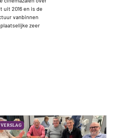
de cinemazalen over
 uit 2016 en is de
ctuur vanbinnen
laatselijke zeer
VERSLAG