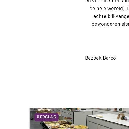
en vooral entertai
de hele wereld). 
echte blikvang
bewonderen alsm
Bezoek Barco
VERSLAG