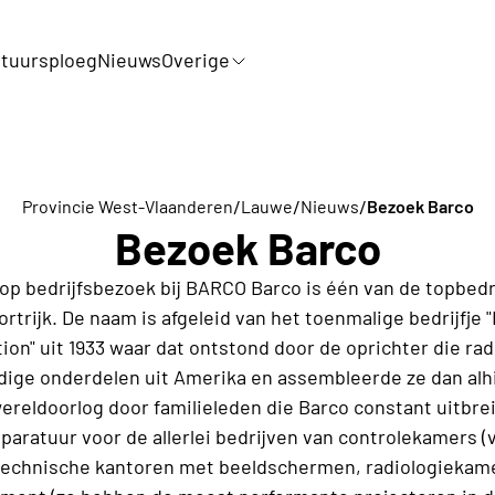
tuursploeg
Nieuws
Overige
/
/
/
Provincie West-Vlaanderen
Lauwe
Nieuws
Bezoek Barco
Bezoek Barco
p bedrijfsbezoek bij BARCO Barco is één van de topbedr
rtrijk. De naam is afgeleid van het toenmalige bedrijfje
ion" uit 1933 waar dat ontstond door de oprichter die radi
ige onderdelen uit Amerika en assembleerde ze dan alhi
ereldoorlog door familieleden die Barco constant uitbre
paratuur voor de allerlei bedrijven van controlekamers (
echnische kantoren met beeldschermen, radiologiekame