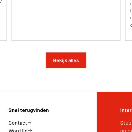
Bekijk alles
Snel terugvinden
Inte
k
Contact
Stuu
Word lid
ontv