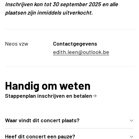
Inschrijven kon tot 30 september 2025 en alle
plaatsen zijn inmiddels uitverkocht.
Neos vzw
Contactgegevens
edith.leen@outlook.be
Handig om weten
Stappenplan inschrijven en betalen
Waar vindt dit concert plaats?
In de mooie blauwe zaal van deSingel kan je vanuit
Heef dit concert een pauze?