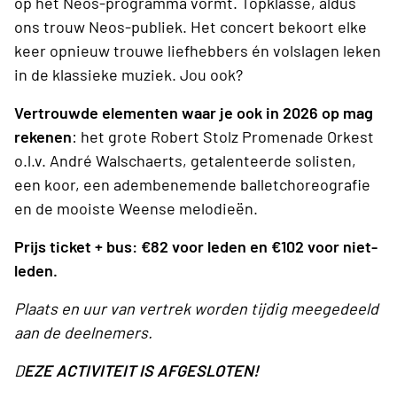
op het Neos-programma vormt. Tópklasse, aldus
ons trouw Neos-publiek. Het concert bekoort elke
keer opnieuw trouwe liefhebbers én volslagen leken
in de klassieke muziek. Jou ook?
Vertrouwde elementen waar je ook in 2026 op mag
rekenen
: het grote Robert Stolz Promenade Orkest
o.l.v. André Walschaerts, getalenteerde solisten,
een koor, een adembenemende balletchoreografie
en de mooiste Weense melodieën.
Prijs ticket + bus: €82 voor leden en €102 voor niet-
leden.
Plaats en uur van vertrek worden tijdig meegedeeld
aan de deelnemers.
D
EZE ACTIVITEIT IS AFGESLOTEN!