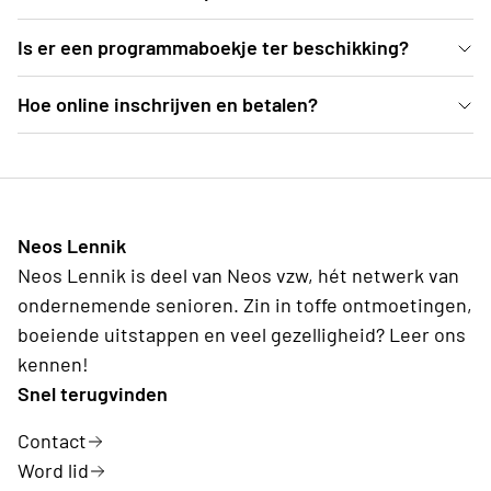
comfortabele zetels genieten van dit Weense
Ja, er is een pauze voorzien van een 25-tal minuten
Is er een programmaboekje ter beschikking?
concert.
Ter plekke deelt de organisatie programmaboekjes
Hoe online inschrijven en betalen?
uit, waarvoor een vrije bijdrage kan gegeven
Klik op link hierboven en volg het stappenplan.
worden.
Neos Lennik
Neos Lennik is deel van Neos vzw, hét netwerk van
ondernemende senioren. Zin in toffe ontmoetingen,
boeiende uitstappen en veel gezelligheid? Leer ons
kennen!
Snel terugvinden
Contact
Word lid