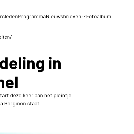
rsleden
Programma
Nieuwsbrieven
Fotoalbum
/
eiten
eling in
mel
art deze keer aan het pleintje
la Borginon staat.