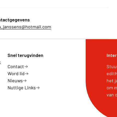
tactgegevens
a_janssens@hotmail.com
Snel terugvinden
Inte
k
Contact
Stuu
Word lid
edit
Nieuws
het 
Nuttige Links
om m
van 