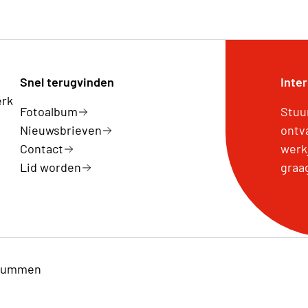
ebeuren. Voor meer informatie kan je contact
Snel terugvinden
Inte
erk
Fotoalbum
Stuu
Nieuwsbrieven
ontv
Contact
werk
Lid worden
graa
-Lummen