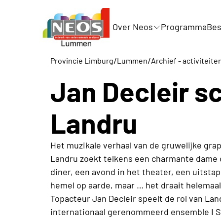
Over Neos
Programma
Bes
/
/
Provincie Limburg
Lummen
Archief - activiteite
Jan Decleir sc
Landru
Het muzikale verhaal van de gruwelijke gr
Landru zoekt telkens een charmante dame 
diner, een avond in het theater, een uitstap
hemel op aarde, maar … het draait helemaal a
Topacteur Jan Decleir speelt de rol van La
internationaal gerenommeerd ensemble I So