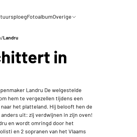
tuursploeg
Fotoalbum
Overige
/
n
Landru
hittert in
appenmaker Landru De welgestelde
om hem te vergezellen tijdens een
 naar het platteland. Hij belooft hen de
nders uit: zij verdwijnen in zijn oven!
ndru en wordt omringd door het
listi en 2 sopranen van het Vlaams