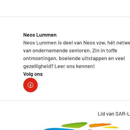
Inschrijven kan enkel via een lokale club g
opnemen met Neos Limburg 011/26.30.14.
Neos Lummen
Neos Lummen is deel van Neos vzw, hét netw
van ondernemende senioren. Zin in toffe
ontmoetingen, boeiende uitstappen en veel
gezelligheid? Leer ons kennen!
Volg ons
Lid van SAR