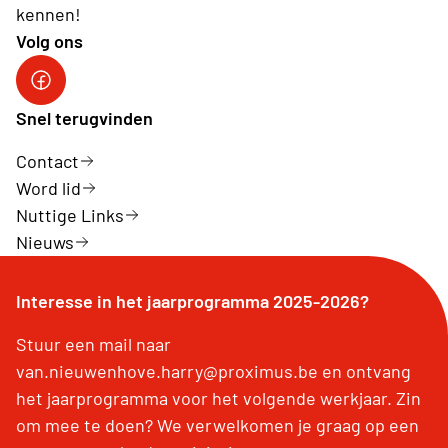
kennen!
Volg ons
Snel terugvinden
Contact
Word lid
Nuttige Links
Nieuws
Interesse in het jaarprogramma 2025-2026?
Stuur een mail naar
van.nieuwenhove.harry@proximus.be en ontvang
het jaarprogramma voor het volgende werkjaar. Zin
om mee te doen? We verwelkomen je graag op een