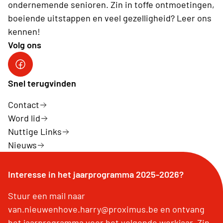
ondernemende senioren. Zin in toffe ontmoetingen,
boeiende uitstappen en veel gezelligheid? Leer ons
kennen!
Volg ons
Snel terugvinden
Contact
Word lid
Nuttige Links
Nieuws
Interesse in het jaarprogramma 2025-2026?
Stuur een mail naar
van.nieuwenhove.harry@proximus.be en ontvang
het jaarprogramma voor het volgende werkjaar. Zin