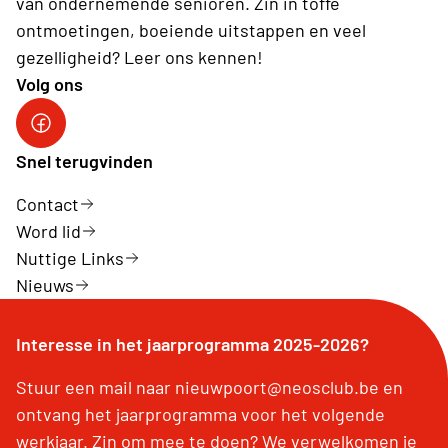
van ondernemende senioren. Zin in toffe
ontmoetingen, boeiende uitstappen en veel
gezelligheid? Leer ons kennen!
Volg ons
Neos-Nieuwpoort
Snel terugvinden
Contact
Word lid
Nuttige Links
Nieuws
Interesse in het jaarprogramma 2025-2026?
Stuur een mail naar nieuwpoort@neosclub.be en
ontvang het jaarprogramma voor het volgende
werkjaar. Zin om mee te doen? We verwelkomen je