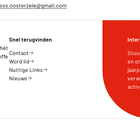
eos.oosterzele@gmail.com
Snel terugvinden
Inte
 hét
Contact
Stuu
offe
Word lid
en o
Nuttige Links
jaar
Nieuws
verw
activ