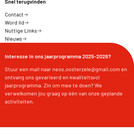
Snel terugvinden
Contact
Word lid
Nuttige Links
Nieuws
Interesse in ons jaarprogramma 2025-2026?
Stuur een mail naar neos.oosterzele@gmail.com en
ontvang ons gevarieerd en kwaliteitsvol
jaarprogramma. Zin om mee te doen? We
verwelkomen jou graag op één van onze geplande
activiteiten.