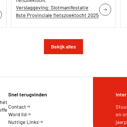
fietszoektocht.
Verslaggeving: Slotmanifestatie
8ste Provinciale fietszoektocht 2025
Bekijk alles
Snel terugvinden
Inte
 hét
Contact
Stuu
offe
Word lid
en o
Nuttige Links
jaar