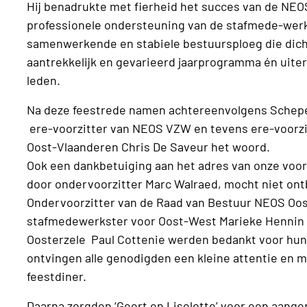
Hij benadrukte met fierheid het succes van de NEOS
professionele ondersteuning van de stafmede-wer
samenwerkende en stabiele bestuursploeg die dicht 
aantrekkelijk en gevarieerd jaarprogramma én uite
leden.
Na deze feestrede namen achtereenvolgens Schepe
ere-voorzitter van NEOS VZW en tevens ere-voorzi
Oost-Vlaanderen Chris De Saveur het woord.
Ook een dankbetuiging aan het adres van onze voorz
door ondervoorzitter Marc Walraed, mocht niet on
Ondervoorzitter van de Raad van Bestuur NEOS Oos
stafmedewerkster voor Oost-West Marieke Hennin e
Oosterzele Paul Cottenie werden bedankt voor hun a
ontvingen alle genodigden een kleine attentie en 
feestdiner.
Daarna zorgden ‘Geert en Liselotte’ voor een aang