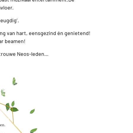
svloer.
jong, jeugdig’.
ong van hart, eensgezind én genietend!
aar beamen!
 trouwe Neos-leden…