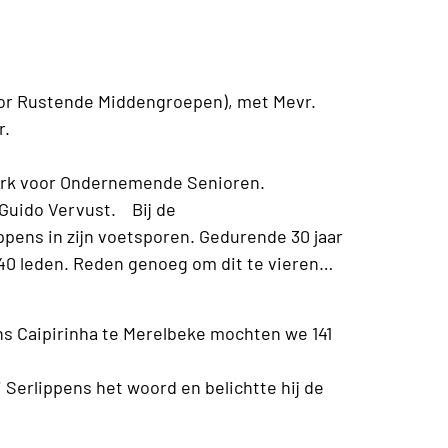
oor Rustende Middengroepen), met Mevr.
m als eerste voorzitster.
erk voor Ondernemende Senioren.
 Guido Vervust. Bij de
ppens in zijn voetsporen. Gedurende 30 jaar
240 leden. Reden genoeg om dit te vieren…
ons Caipirinha te Merelbeke mochten we 141
i Serlippens het woord en belichtte hij de