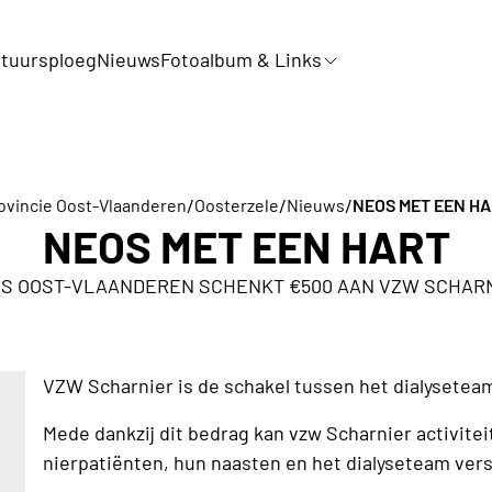
tuursploeg
Nieuws
Fotoalbum & Links
/
/
/
ovincie Oost-Vlaanderen
Oosterzele
Nieuws
NEOS MET EEN H
NEOS MET EEN HART
S OOST-VLAANDEREN SCHENKT €500 AAN VZW SCHAR
VZW Scharnier is de schakel tussen het dialyseteam
Mede dankzij dit bedrag kan vzw Scharnier activitei
nierpatiënten, hun naasten en het dialyseteam ver