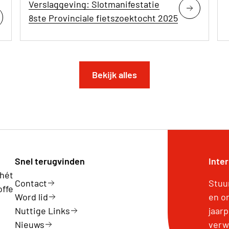
Verslaggeving: Slotmanifestatie
8ste Provinciale fietszoektocht 2025
Bekijk alles
Snel terugvinden
Inte
 hét
Contact
Stuu
offe
Word lid
en o
Nuttige Links
jaar
Nieuws
verw