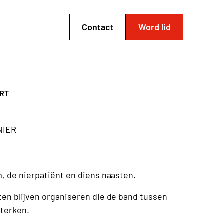
Contact
Word lid
ART
NIER
, de nierpatiënt en diens naasten.
ten blijven organiseren die de band tussen
sterken.