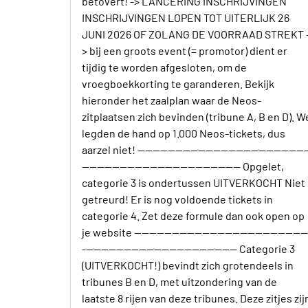
betovert! -> LANCERING INSCHRIJVINGEN
INSCHRIJVINGEN LOPEN TOT UITERLIJK 26
JUNI 2026 OF ZOLANG DE VOORRAAD STREKT 
> bij een groots event (= promotor) dient er
tijdig te worden afgesloten, om de
vroegboekkorting te garanderen. Bekijk
hieronder het zaalplan waar de Neos-
zitplaatsen zich bevinden (tribune A, B en D). W
legden de hand op 1.000 Neos-tickets, dus
aarzel niet! ---------------------------------------------
------------------------------------------ Opgelet,
categorie 3 is ondertussen UITVERKOCHT Niet
getreurd! Er is nog voldoende tickets in
categorie 4. Zet deze formule dan ook open op
je website ---------------------------------------------
----------------------------------------- Categorie 3
(UITVERKOCHT!) bevindt zich grotendeels in
tribunes B en D, met uitzondering van de
laatste 8 rijen van deze tribunes. Deze zitjes zij