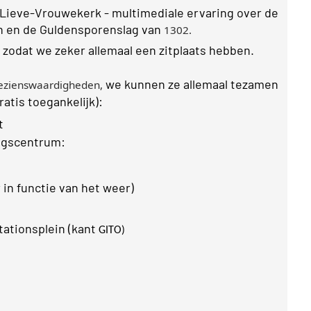
-Lieve-Vrouwekerk
- multimediale ervaring over de
n en de Guldensporenslag van
1302.
 zodat we zeker allemaal een zitplaats hebben
.
we kunnen ze allemaal tezamen
ezienswaardigheden,
atis toegankelijk
):
t
ingscentrum:
r in functie van het weer
)
tationsplein (kant
GITO)