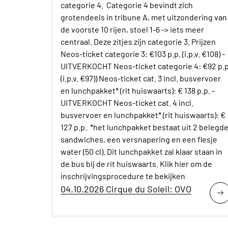
categorie 4. Categorie 4 bevindt zich
grotendeels in tribune A, met uitzondering van
de voorste 10 rijen, stoel 1-6 -> iets meer
centraal. Deze zitjes zijn categorie 3. Prijzen
Neos-ticket categorie 3: €103 p.p. (i.p.v. €108) -
UITVERKOCHT Neos-ticket categorie 4: €92 p.p
(i.p.v. €97)) Neos-ticket cat. 3 incl. busvervoer
en lunchpakket* (rit huiswaarts): € 138 p.p. -
UITVERKOCHT Neos-ticket cat. 4 incl.
busvervoer en lunchpakket* (rit huiswaarts): €
127 p.p. *het lunchpakket bestaat uit 2 belegd
sandwiches, een versnapering en een flesje
water (50 cl). Dit lunchpakket zal klaar staan in
de bus bij de rit huiswaarts. Klik hier om de
inschrijvingsprocedure te bekijken
04.10.2026 Cirque du Soleil: OVO