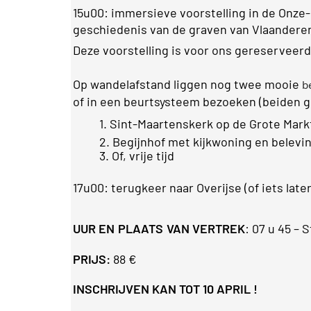
15u00
:
immersieve voorstelling in de Onze
geschiedenis van de graven van Vlaandere
Deze voorstelling is voor ons gereserveerd
Op wandelafstand liggen nog twee mooie
b
of in een beurtsysteem bezoeken (beiden gr
1. Sint
-Maartenskerk
op de Grote Mark
2. Begijnhof met kijkwoning en belev
3. Of, vrije tijd
17u00
:
terugkeer naar Overijse (of iets late
UUR
EN
PLAATS
VAN
VERTREK
:
07 u 45 – S
PRIJS
:
88 €
INSCHRIJVEN
KAN
TOT
10 APRIL !