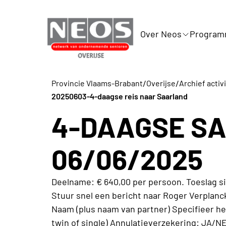
Over Neos
Progra
/
/
Provincie Vlaams-Brabant
Overijse
Archief activ
20250603-4-daagse reis naar Saarland
4-DAAGSE SA
06/06/2025
Deelname: € 640,00 per persoon. Toeslag s
Stuur snel een bericht naar Roger Verpla
Naam (plus naam van partner) Specifieer het
twin of single) Annulatieverzekering: JA/N