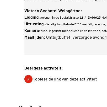
Victor’s Seehotel Weingärtner
Ligging
: gelegen in de Bostalstrasse 12 /
D-66625 Nohf
Uitrusting
: Gezellig familliehotel**** met lift, recepti
Kamers
: Mooi ingericht met douche en toilet, föhn, sate
Maaltijden
: Ontbijtbuffet, verzorgde avond
Deel deze activiteit:
Kopieer de link van deze activiteit