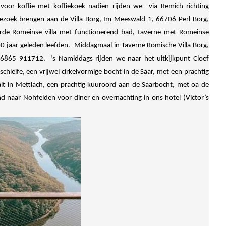
 voor koffie met koffiekoek nadien rijden we via Remich richting
ezoek brengen aan de Villa Borg, Im Meeswald 1, 66706 Perl-Borg,
erde Romeinse villa met functionerend bad, taverne met Romeinse
000 jaar geleden leefden. Middagmaal in Taverne Römische Villa Borg,
 6865 911712. ’s Namiddags rijden we naar het uitkijkpunt Cloef
hleife, een vrijwel cirkelvormige bocht in de Saar, met een prachtig
t in Mettlach, een prachtig kuuroord aan de Saarbocht, met oa de
nd naar Nohfelden voor diner en overnachting in ons hotel (Victor’s