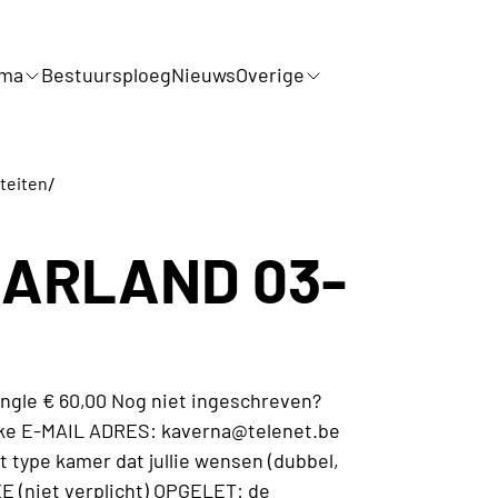
mma
Bestuursploeg
Nieuws
Overige
/
iteiten
ARLAND 03-
ingle € 60,00 Nog niet ingeschreven?
ncke E-MAIL ADRES: kaverna@telenet.be
 type kamer dat jullie wensen (dubbel,
EE (niet verplicht) OPGELET: de