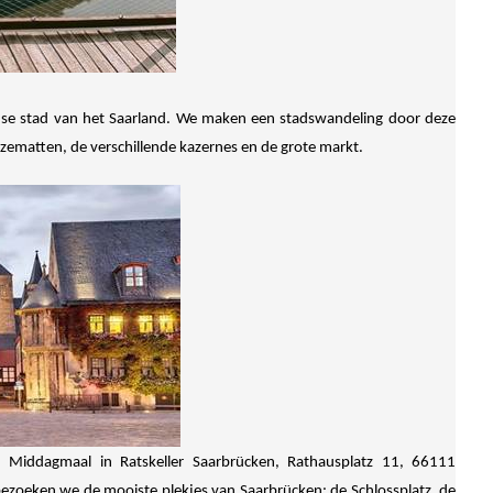
nse stad van het Saarland. We maken een stadswandeling door deze
zematten, de verschillende kazernes en de grote markt.
. Middagmaal in Ratskeller Saarbrücken, Rathausplatz 11, 66111
ezoeken we de mooiste plekjes van Saarbrücken: de Schlossplatz, de