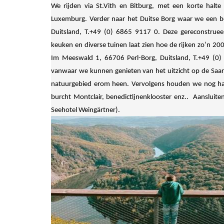
We rijden via St.Vith en Bitburg, met een korte halte
Luxemburg. Verder naar het Duitse Borg waar we een b
Duitsland, T.+49 (0) 6865 9117 0. Deze gereconstrue
keuken en diverse tuinen laat zien hoe de rijken zo’n 2
Im Meeswald 1, 66706 Perl-Borg, Duitsland, T.+49 (0)
vanwaar we kunnen genieten van het uitzicht op de Saarsc
natuurgebied erom heen. Vervolgens houden we nog hal
burcht Montclair, benedictijnenklooster enz.. Aansluite
Seehotel Weingärtner).