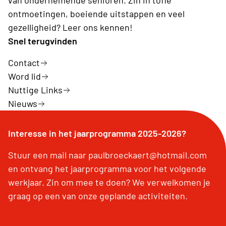
van ondernemende senioren. Zin in toffe
ontmoetingen, boeiende uitstappen en veel
gezelligheid? Leer ons kennen!
Snel terugvinden
Contact
Word lid
Nuttige Links
Nieuws
Interesse in het jaarprogramma 2025-2026?
Stuur een mail naar paulbroeckaert@hotmail.com
en ontvang het jaarprogramma voor het volgende
werkjaar. Zin om mee te doen? We verwelkomen je
graag op een van onze geplande activiteiten.