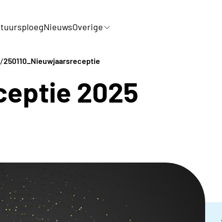
tuursploeg
Nieuws
Overige
/
250110_Nieuwjaarsreceptie
ceptie 2025