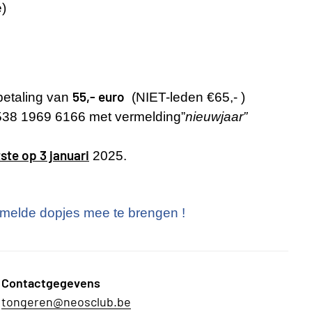
e)
55,- euro
 betaling van
(NIET-leden €65,- )
38 1969 6166 met vermelding”
nieuwjaar”
tste op 3 januari
2025.
amelde dopjes mee te brengen !
Contactgegevens
tongeren@neosclub.be