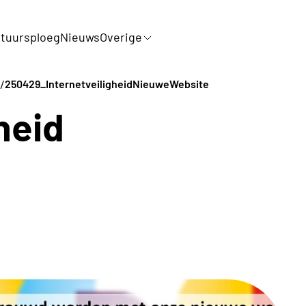
tuursploeg
Nieuws
Overige
/
250429_InternetveiligheidNieuweWebsite
heid