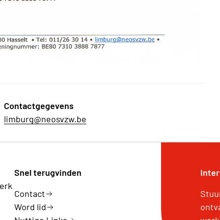
Contactgegevens
limburg@neosvzw.be
Snel terugvinden
Inte
erk
Contact
Stuu
Word lid
ontv