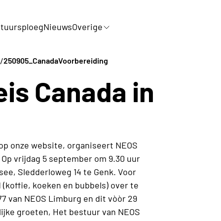
tuursploeg
Nieuws
Overige
/
250905_CanadaVoorbereiding
eis Canada in
 op onze website, organiseert NEOS
Op vrijdag 5 september om 9.30 uur
ysee, Sledderloweg 14 te Genk. Voor
(koffie, koeken en bubbels) over te
77 van NEOS Limburg en dit vòòr 29
delijke groeten, Het bestuur van NEOS