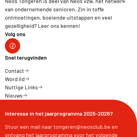
Neos Tongeren is deel van Neos vzw, hét netwerk
van ondernemende senioren. Zin in toffe
ontmoetingen, boeiende uitstappen en veel
gezelligheid? Leer ons kennen!
Volg ons
Facebook Neos Tongeren
Snel terugvinden
Contact
Word lid
Nuttige Links
Nieuws
Interesse in het jaarprogramma 2025-2026?
Stuur een mail naar tongeren@neosclub.be en
ontvang het jaarprogramma voor het volgende