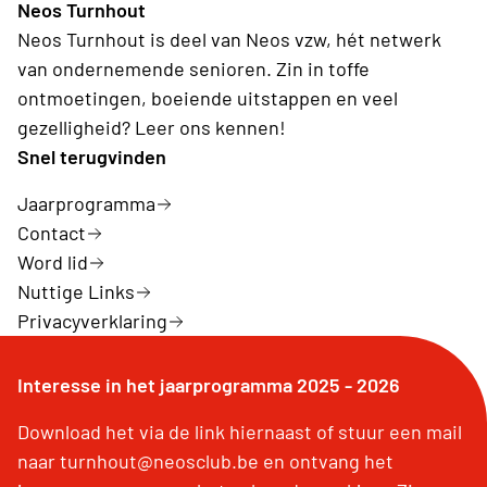
Neos Turnhout
Neos Turnhout is deel van Neos vzw, hét netwerk
van ondernemende senioren. Zin in toffe
ontmoetingen, boeiende uitstappen en veel
gezelligheid? Leer ons kennen!
Snel terugvinden
Jaarprogramma
Contact
Word lid
Nuttige Links
Privacyverklaring
Interesse in het jaarprogramma 2025 - 2026
Download het via de link hiernaast of stuur een mail
naar turnhout@neosclub.be en ontvang het