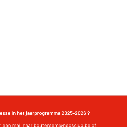
resse in het jaarprogramma 2025-2026 ?
r een mail naar boutersem@neosclub.be of