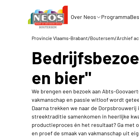
Over Neos
Programma
Bes
/
/
Provincie Vlaams-Brabant
Boutersem
Archief ac
Bedrijfsbezoe
en bier"
We brengen een bezoek aan Abts-Goovaerts,
vakmanschap en passie witloof wordt geteel
Daarna trekken we naar de Dorpsbrouwerij 
streektraditie samenkomen in heerlijke kwa
productieproces én het resultaat? Ga met 
en proef de smaak van vakmanschap uit eig