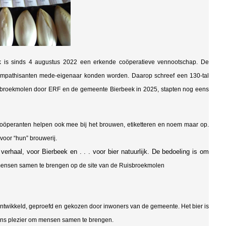
k is sinds 4 augustus 2022 een erkende coöperatieve vennootschap. De
ympathisanten mede-eigenaar konden worden. Daarop schreef een 130-tal
sbroekmolen door ERF en de gemeente Bierbeek in 2025, stapten nog eens
coöperanten helpen ook mee bij het brouwen, etiketteren en noem maar op.
 voor “hun” brouwerij.
 verhaal, voor Bierbeek en . . . voor bier natuurlijk. De bedoeling is om
 mensen samen te brengen op de site van de Ruisbroekmolen
Ontwikkeld, geproefd en gekozen door inwoners van de gemeente. Het bier is
 ons plezier om mensen samen te brengen.